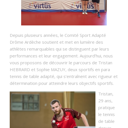
Depuis plusieurs années, le Comité Sport Adapté
Drôme Ardèche soutient et met en lumière des
athlètes remarquables qui se distinguent par leurs
performances et leur engagement. Aujourd’hui, nous
vous proposons de découvrir le parcours de Tristan
HEBRARD et Sophie MAZUY, deux sportifs en para
tennis de table adapté, qui s’entraînent avec rigueur et
détermination pour atteindre leurs objectifs sportifs.
Tristan,
29 ans,
pratique
le tennis
de table