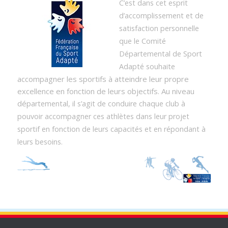
C’est dans cet esprit
d’accomplissement et de
satisfaction personnelle
que le Comité
Départemental de Sport
Adapté souhaite
accompagner les sportifs à atteindre leur propre
excellence en fonction de leurs objectifs. Au niveau
dépa
rtemental, il s’agit de conduire chaque club à
pouvoir accompagner ces athlètes dans leur projet
sportif en fonction de leurs capacités et en répondant à
leurs besoins.