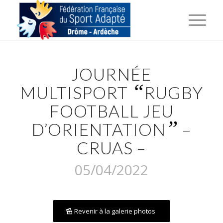
JOURNÉE
“
MULTISPORT
RUGBY
FOOTBALL JEU
”
D’ORIENTATION
–
CRUAS –
05/04/2022
Revenir à la galerie photos