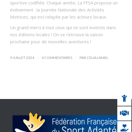
sportive codifiée. Chaque année, La FFSA propose un
évènement : la Journée Nationale des Activités
Motrices, qui est relayée par les acteurs locaux.
Un grand merci à tout ceux qui se sont investis dans
nos éditions locales ! On se retrouve la saison
prochaine pour de nouvelles aventures !
/
/
9 JUILLET 2024
0 COMMENTAIRES
PAR
CÉLIA LANIEL