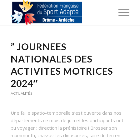
” JOURNEES
NATIONALES DES
ACTIVITES MOTRICES
2024″
ACTUALITÉS
Une faille spatio-temporelle s’est ouverte dans nos
départements ce mois de juin et les participants ont
pu voyager : direction la préhistoire ! Brosser son
mammouth, chasser les dinosaures, faire du feu en